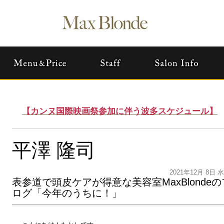
【カンヌ国際映画祭参加に伴う波多スケジュール】
平澤 隆司
2021年12月 8日 
表参道で頭皮ケアが得意な美容室MaxBlondeの
ログ「今年のうちに！」