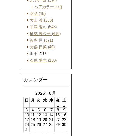
北 宗一郎 (374)
ヘアカラー (92)
商品 (19)
大山 凜 (233)
平澤 隆司 (548)
楢林 未奈子 (410)
波多 晋 (371)
猪俣 日菜 (40)
田中 希結
石原 夢志 (150)
カレンダー
2025年8月
日
月
火
水
木
金
土
1
2
3
4
5
6
7
8
9
10
11
12
13
14
15
16
17
18
19
20
21
22
23
24
25
26
27
28
29
30
31