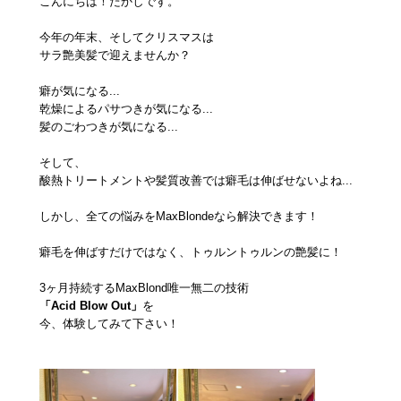
こんにちは！たかしです。
今年の年末、そしてクリスマスは
サラ艶美髪で迎えませんか？
癖が気になる...
乾燥によるパサつきが気になる...
髪のごわつきが気になる...
そして、
酸熱トリートメントや髪質改善では癖毛は伸ばせないよね...
しかし、全ての悩みをMaxBlondeなら解決できます！
癖毛を伸ばすだけではなく、トゥルントゥルンの艶髪に！
3ヶ月持続するMaxBlond唯一無二の技術
「Acid Blow Out」
を
今、体験してみて下さい！