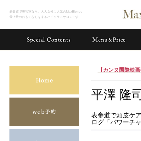
表参道で美容室なら、大人女性に人気のMaxBlonde
最上級のおもてなしをするハイクラスサロンです
【カンヌ国際映画
平澤 隆
表参道で頭皮ケアが
ログ「パワーチ