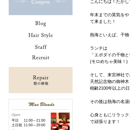
こんにちは！たかし
年末までの英気をや
て来ました！
熱海といえば、干物
ランチは
「エボダイの干物と
(モロめちゃ美味！)
そして、来宮神社で
天然記念物の御神木
樹齢2100年以上の
その後は熱海の名湯
心身ともにリラック
Open
平日
11:00～21:00
で頑張ります！
土日祝
11:00～20:00