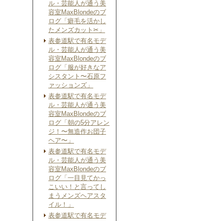
ル・芸能人が通う美
容室MaxBlondeのブ
ログ「癖毛を活かし
たメンズカット✂︎」
表参道駅で有名モデ
ル・芸能人が通う美
容室MaxBlondeのブ
ログ「服が好きなア
シスタント〜石原フ
ァッションズ」
表参道駅で有名モデ
ル・芸能人が通う美
容室MaxBlondeのブ
ログ「朝の5分アレン
ジ！〜無造作お団子
ヘア〜」
表参道駅で有名モデ
ル・芸能人が通う美
容室MaxBlondeのブ
ログ「一目見てかっ
こいい！と言ってし
まうメンズヘアスタ
イル！」
表参道駅で有名モデ