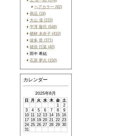
北 宗一郎 (374)
ヘアカラー (92)
商品 (19)
大山 凜 (233)
平澤 隆司 (548)
楢林 未奈子 (410)
波多 晋 (371)
猪俣 日菜 (40)
田中 希結
石原 夢志 (150)
カレンダー
2025年8月
日
月
火
水
木
金
土
1
2
3
4
5
6
7
8
9
10
11
12
13
14
15
16
17
18
19
20
21
22
23
24
25
26
27
28
29
30
31