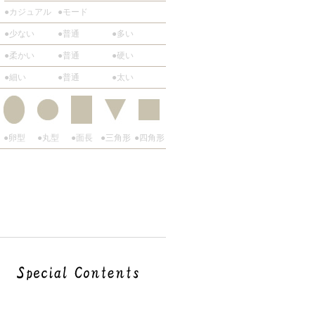
●カジュアル
●モード
●少ない
●普通
●多い
●柔かい
●普通
●硬い
●細い
●普通
●太い
●卵型
●丸型
●面長
●三角形
●四角形