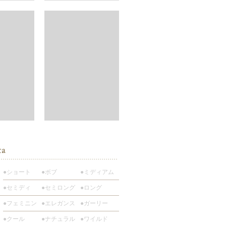
●ショート
●ボブ
●ミディアム
●セミディ
●セミロング
●ロング
●フェミニン
●エレガンス
●ガーリー
●クール
●ナチュラル
●ワイルド